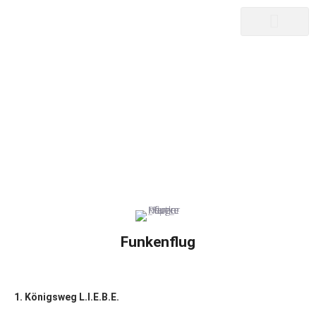
songwriter
martin pepper
FUNKENFLUG
|
|
FUNKENFLUG
HOME25
CDS
Funkenflug
1. Königsweg L.I.E.B.E.