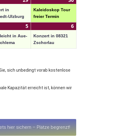
29
30
rt in
Kaleidoskop Tour
edt-Ulzburg
freier Termin
5
6
leicht in Aue-
Konzert in 08321
Schlema
Zschorlau
 Sie, sich unbedingt vorab kostenlose
le Kapazität erreicht ist, können wir
ts hier sichern – Plätze begrenzt!