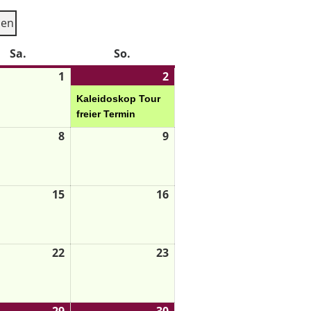
ien
Sa.
So.
1
2
Kaleidoskop Tour
freier Termin
8
9
15
16
22
23