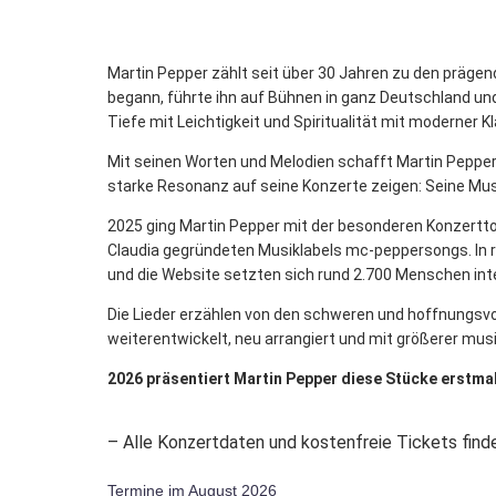
Martin Pepper zählt seit über 30 Jahren zu den prägend
begann, führte ihn auf Bühnen in ganz Deutschland und 
Tiefe mit Leichtigkeit und Spiritualität mit moderner K
Mit seinen Worten und Melodien schafft Martin Pepper
starke Resonanz auf seine Konzerte zeigen: Seine Mus
2025 ging Martin Pepper mit der besonderen Konzerttou
Claudia gegründeten Musiklabels mc-peppersongs. In ru
und die Website setzten sich rund 2.700 Menschen int
Die Lieder erzählen von den schweren und hoffnungsv
weiterentwickelt, neu arrangiert und mit größerer m
2026 präsentiert Martin Pepper diese Stücke erstmal
– Alle Konzertdaten und kostenfreie Tickets finde
Termine im August 2026