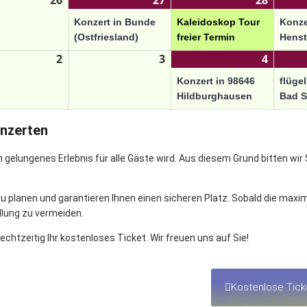
26
27
28
Konzert in Bunde
Kaleidoskop Tour
Konze
(Ostfriesland)
freier Termin
Henst
2
3
4
Konzert in 98646
flügel
Hildburghausen
Bad 
onzerten
 gelungenes Erlebnis für alle Gäste wird. Aus diesem Grund bitten wir
 planen und garantieren Ihnen einen sicheren Platz. Sobald die maxima
llung zu vermeiden.
echtzeitig Ihr kostenloses Ticket. Wir freuen uns auf Sie!
Kostenlose Ticke