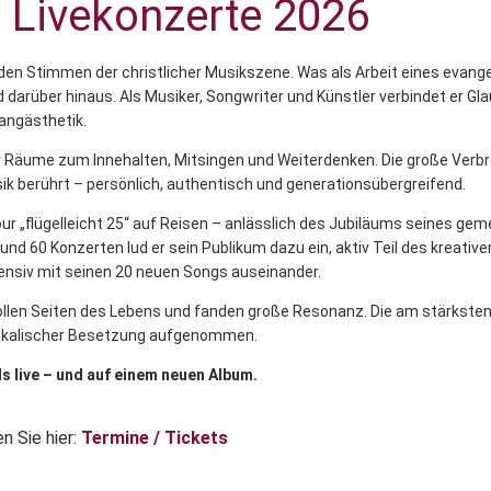
Livekonzerte 2026
en Stimmen der christlicher Musikszene. Was als Arbeit eines evangeli
darüber hinaus. Als Musiker, Songwriter und Künstler verbindet er Gla
langästhetik.
 Räume zum Innehalten, Mitsingen und Weiterdenken. Die große Verbr
ik berührt – persönlich, authentisch und generationsübergreifend.
r „flügelleicht 25“ auf Reisen – anlässlich des Jubiläums seines ge
nd 60 Konzerten lud er sein Publikum dazu ein, aktiv Teil des kreati
ensiv mit seinen 20 neuen Songs auseinander.
ollen Seiten des Lebens und fanden große Resonanz. Die am stärkst
usikalischer Besetzung aufgenommen.
s live – und auf einem neuen Album.
n Sie hier:
Termine / Tickets