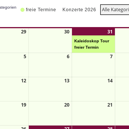
ategorien
Alle Kategor
freie Termine
Konzerte 2026
Mi.
Do.
Fr.
29
30
31
Kaleidoskop Tour
freier Termin
5
6
7
12
13
14
19
20
21