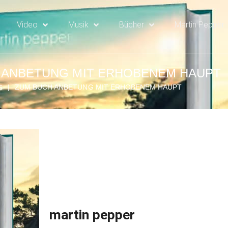
Video
Musik
Bücher
Martin Pepper
 ANBETUNG MIT ERHOBENEM HAUPT
|
ZUM BUCH ANBETUNG MIT ERHOBENEM HAUPT
5
martin pepper