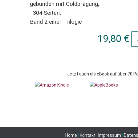
ker, Autor und Unternehmensentwickl
gebunden mit Goldprägung,
304 Seiten,
Band 2 einer Trilogie
 Anbetungsverständnis, dass Liebe zu Gott und Selbstve
19,80 €
hen Kreisen leider immer wieder geschieht. Ein sehr tiefg
r und Vogelhalter
Jetzt auch als eBook auf über 70 Po
vorher noch nie gehört hat.”
laubens. Ein berührendes Ringen um Wahrheit und Wahrha
Home
|
Kontakt
|
Impressum
|
Daten