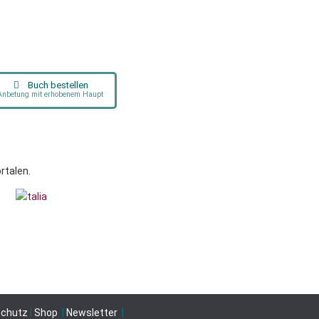
er
rwirklichung nicht
Buch bestellen
ründiges,
Anbetung mit erhobenem Haupt
rtalen.
ftigkeit.“
schutz
|
Shop
|
Newsletter
|