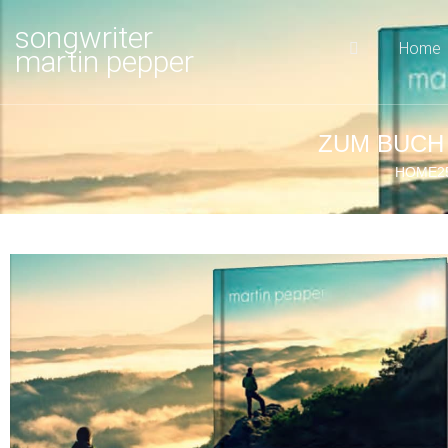
songwriter
Home
martin pepper
ZUM BUCH
HOME2