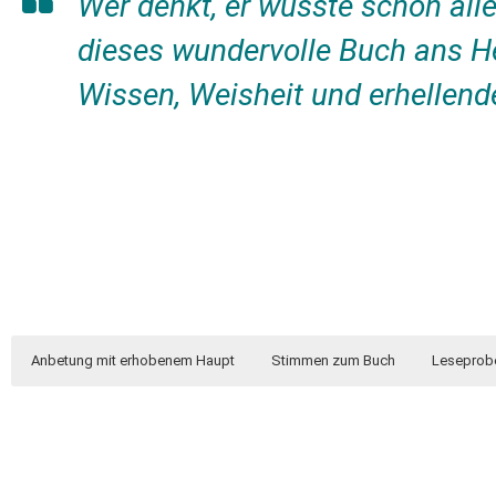
Wer denkt, er wüsste schon all
dieses wundervolle Buch ans He
Wissen, Weisheit und erhellen
Anbetung mit erhobenem Haupt
Stimmen zum Buch
Leseprob
Leseprobe:
martin 
Wie pas
„Mit diesem Buch erweist Martin Pepper der 
Martin Pepper
Moderne
Anbe
Ende Martin Pepper ist bekannt für tiefgründi