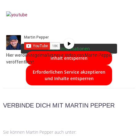
Sie sehen gerade einen Platzhalterinhalt
von
YouTube
. Um auf den eigentlichen
Inhalt zuzugreifen, klicken Sie auf die
Schaltfläche unten. Bitte beachten Sie,
dass dabei Daten an Drittanbieter
weitergegeben werden.
Mehr Informationen
Hier werden regelmäßig neue Video von Martin Pepper
Inhalt entsperren
veröffentlicht.
Erforderlichen Service akzeptieren
und Inhalte entsperren
VERBINDE DICH MIT MARTIN PEPPER
Sie können Martin Pepper auch unter: