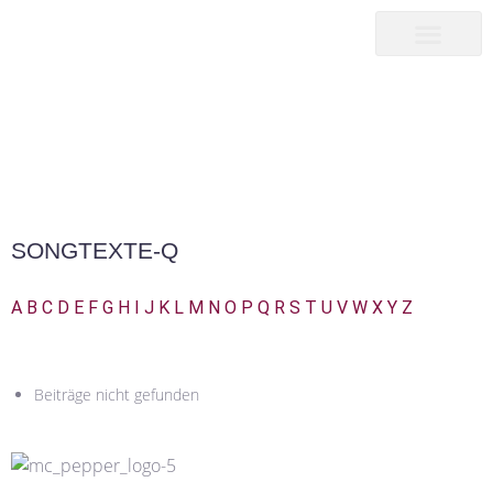
songwriter
martin pepper
SONGTEXTE-Q
|
SONGTEXTE-Q
HOME25
SONGTEXTE-Q
A
B
C
D
E
F
G
H
I
J
K
L
M
N
O
P
Q
R
S
T
U
V
W
X
Y
Z
Beiträge nicht gefunden