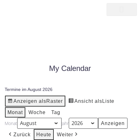
songwriter
martin pepper
MY CALENDAR
|
MY CALENDAR
HOME25
My Calendar
Termine im August 2026
Anzeigen als
Raster
Ansicht als
Liste
Monat
Woche
Tag
Monat
Jahr
Zurück
Heute
Weiter