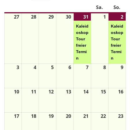
Mo.
Di.
Mi.
Do.
Fr.
Sa.
So.
27
28
29
30
31
1
2
Kaleid
Kaleid
oskop
oskop
Tour
Tour
freier
freier
Termi
Termi
n
n
3
4
5
6
7
8
9
10
11
12
13
14
15
16
17
18
19
20
21
22
23