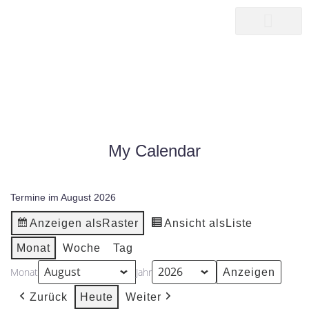
songwriter
martin pepper
MY CALENDAR
|
MY CALENDAR
HOME25
My Calendar
Termine im August 2026
Anzeigen als
Raster
Ansicht als
Liste
Monat
Woche
Tag
Monat
Jahr
Zurück
Heute
Weiter