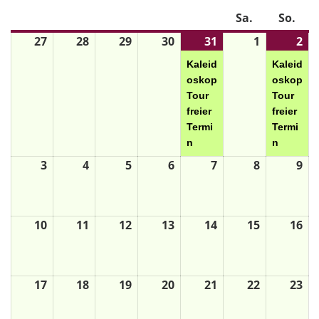
Mo.
Di.
Mi.
Do.
Fr.
Sa.
So.
27
28
29
30
31
1
2
Kaleid
Kaleid
oskop
oskop
Tour
Tour
freier
freier
Termi
Termi
n
n
3
4
5
6
7
8
9
10
11
12
13
14
15
16
17
18
19
20
21
22
23