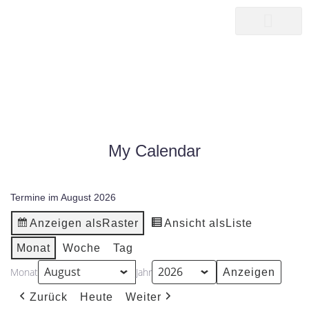
songwriter
martin pepper
MY CALENDAR
|
MY CALENDAR
HOME25
My Calendar
Termine im August 2026
Anzeigen als
Raster
Ansicht als
Liste
Monat
Woche
Tag
Monat
Jahr
Zurück
Heute
Weiter