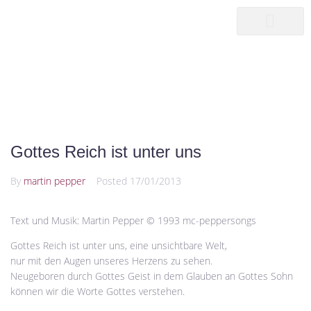
songwriter
martin pepper
GOTTES REICH IST UNTER UNS
|
|
GOTTES REICH IST UNTER UNS
HOME25
G
Gottes Reich ist unter uns
By
martin pepper
Posted
17/01/2013
Text und Musik: Martin Pepper © 1993 mc-peppersongs
Gottes Reich ist unter uns, eine unsichtbare Welt,
nur mit den Augen unseres Herzens zu sehen.
Neugeboren durch Gottes Geist in dem Glauben an Gottes Sohn
können wir die Worte Gottes verstehen.