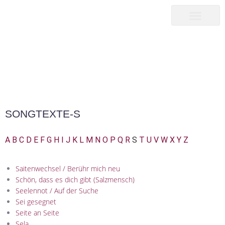
songwriter
martin pepper
SONGTEXTE-S
|
SONGTEXTE-S
HOME25
SONGTEXTE-S
A
B
C
D
E
F
G
H
I
J
K
L
M
N
O
P
Q
R
S
T
U
V
W
X
Y
Z
Saitenwechsel / Berühr mich neu
Schön, dass es dich gibt (Salzmensch)
Seelennot / Auf der Suche
Sei gesegnet
Seite an Seite
Sela