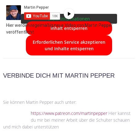
Schaltfläche unten. Bitte beachten Sie,
dass dabei Daten an Drittanbieter
weitergegeben werden.
Mehr Informationen
Hier werden regelmäßig neue Video von Martin Pepper
Inhalt entsperren
veröffentlicht.
Erforderlichen Service akzeptieren
und Inhalte entsperren
VERBINDE DICH MIT MARTIN PEPPER
Sie können Martin Pepper auch unter:
https://www.patreon.com/martinpepper
Hier kannst
du mir bei meiner Arbeit über die Schulter schauen
und mich dabei unterstützen