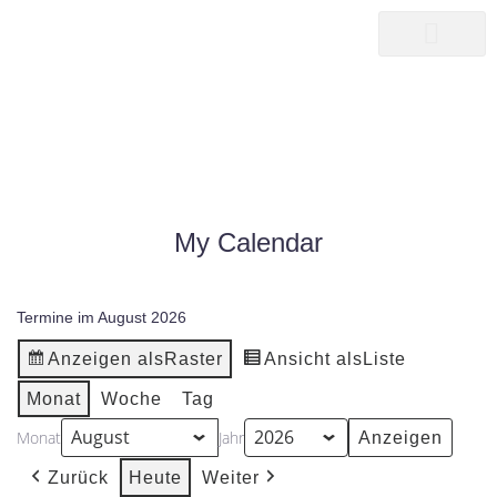
songwriter
martin pepper
MY CALENDAR
|
MY CALENDAR
HOME25
My Calendar
Termine im August 2026
Anzeigen als
Raster
Ansicht als
Liste
Monat
Woche
Tag
Monat
Jahr
Zurück
Heute
Weiter