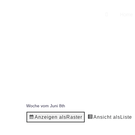
songwriter
Home
martin pepper
Woche vom Juni 8th
Anzeigen als
Raster
Ansicht als
Liste
Mo.
Di.