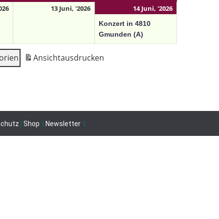
2026
13 Juni, '2026
14 Juni, '2026
Konzert in 4810
Gmunden (A)
orien
Ansicht
ausdrucken
schutz
|
Shop
|
Newsletter
|