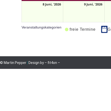
8 Juni, '2026
9 Juni, '2026
Veranstaltungskategorien
freie Termine
G
© Martin Pepper
|
Design by
– fit4on –