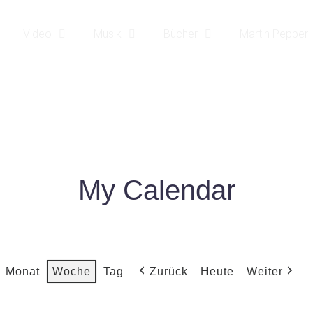
Video
Musik
Bücher
Martin Pepper
MY CALENDAR
|
MY CALENDAR
HOME25
My Calendar
Monat
Woche
Tag
Zurück
Heute
Weiter
Mi.
Do.
Fr.