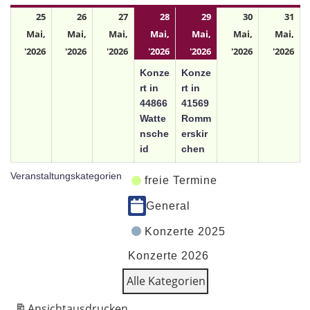
25
26
27
28
29
30
31
Mai,
Mai,
Mai,
Mai,
Mai,
Mai,
Mai,
'2026
'2026
'2026
'2026
'2026
'2026
'2026
Konze
Konze
rt in
rt in
44866
41569
Watte
Romm
nsche
erskir
id
chen
Veranstaltungskategorien
freie Termine
General
Konzerte 2025
Konzerte 2026
Alle Kategorien
Ansicht
ausdrucken