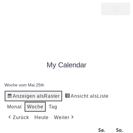
songwriter
martin pepper
MY CALENDAR
|
MY CALENDAR
HOME25
My Calendar
Woche vom Mai 25th
Anzeigen als
Raster
Ansicht als
Liste
Monat
Woche
Tag
Zurück
Heute
Weiter
Mo.
Di.
Mi.
Do.
Fr.
Sa.
So.