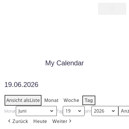
songwriter
martin pepper
MY CALENDAR
|
MY CALENDAR
HOME25
My Calendar
19.06.2026
Ansicht als
Liste
Monat
Woche
Tag
Monat
Tag
Jahr
Zurück
Heute
Weiter