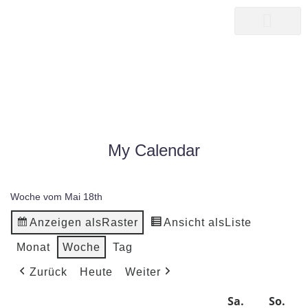
songwriter
martin pepper
MY CALENDAR
|
MY CALENDAR
HOME25
My Calendar
Woche vom Mai 18th
Anzeigen als
Raster
Ansicht als
Liste
Monat
Woche
Tag
Zurück
Heute
Weiter
Mo.
Di.
Mi.
Do.
Fr.
Sa.
So.