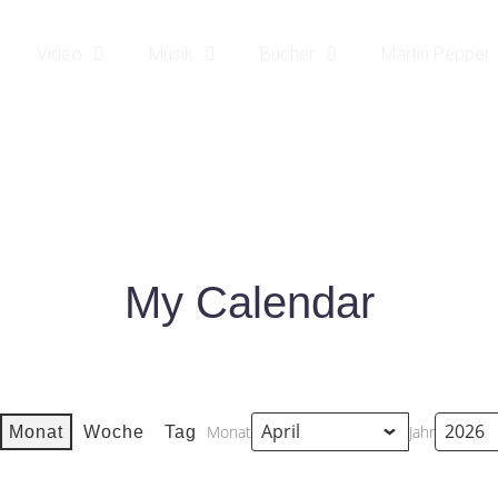
Video
Musik
Bücher
Martin Pepper
MY CALENDAR
|
MY CALENDAR
HOME25
My Calendar
Monat
Jahr
Monat
Woche
Tag