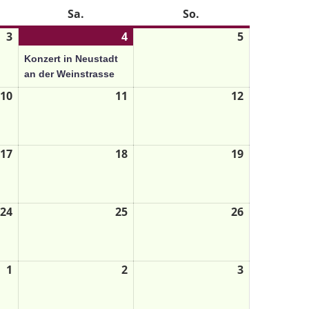
Sa.
So.
3
4
5
Konzert in Neustadt
an der Weinstrasse
10
11
12
17
18
19
24
25
26
1
2
3