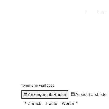
songwriter
Home
martin pepper
Termine im April 2026
Anzeigen als
Raster
Ansicht als
Liste
Zurück
Heute
Weiter