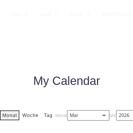
Video
Musik
Bücher
Martin Pepper
MY CALENDAR
|
MY CALENDAR
HOME25
My Calendar
Monat
Jahr
Monat
Woche
Tag