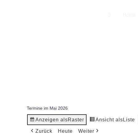
songwriter
Home
martin pepper
Termine im Mai 2026
Anzeigen als
Raster
Ansicht als
Liste
Zurück
Heute
Weiter