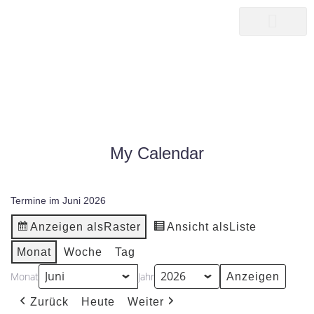
songwriter
martin pepper
MY CALENDAR
|
MY CALENDAR
HOME25
My Calendar
Termine im Juni 2026
Anzeigen als
Raster
Ansicht als
Liste
Monat
Woche
Tag
Monat
Jahr
Zurück
Heute
Weiter