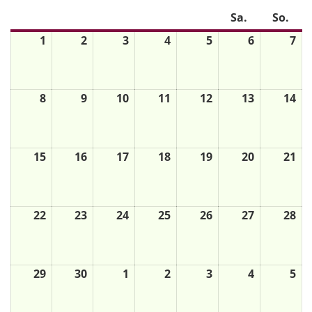
Mo.
Di.
Mi.
Do.
Fr.
Sa.
So.
1
2
3
4
5
6
7
8
9
10
11
12
13
14
15
16
17
18
19
20
21
22
23
24
25
26
27
28
29
30
1
2
3
4
5