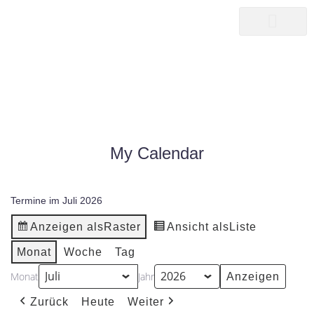
songwriter
martin pepper
MY CALENDAR
|
MY CALENDAR
HOME25
My Calendar
Termine im Juli 2026
Anzeigen als
Raster
Ansicht als
Liste
Monat
Woche
Tag
Monat
Jahr
Zurück
Heute
Weiter