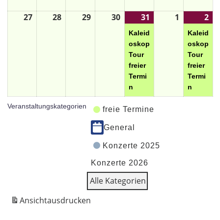
27
28
29
30
31
1
2
Kaleid
Kaleid
oskop
oskop
Tour
Tour
freier
freier
Termi
Termi
n
n
Veranstaltungskategorien
freie Termine
General
Konzerte 2025
Konzerte 2026
Alle Kategorien
Ansicht
ausdrucken