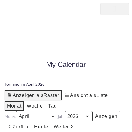
songwriter
martin pepper
MY CALENDAR
|
MY CALENDAR
HOME25
My Calendar
Termine im April 2026
Anzeigen als
Raster
Ansicht als
Liste
Monat
Woche
Tag
Monat
Jahr
Zurück
Heute
Weiter